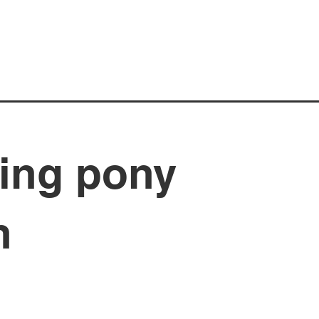
ing pony
n